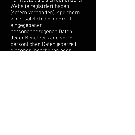
Für Nutzer, die sich auf unserer
Website registriert haben
(sofern vorhanden), speichern
wir zusätzlich die im Profil
eingegebenen
personenbezogenen Daten.
Jeder Benutzer kann seine
persönlichen Daten jederzeit
einsehen, bearbeiten oder
löschen (mit Ausnahme seines
Benutzernamens, der nicht
geändert werden kann).
Website-Administratoren
können diese Informationen
auch anzeigen und ändern.
X. WELCHE RECHTE HABEN SIE
AN IHREN DATEN?
Falls Sie über ein Benutzerkonto
verfügen oder Kommentare auf
dieser Website hinzugefügt
haben, können Sie die Lieferung
einer Datei mit einem