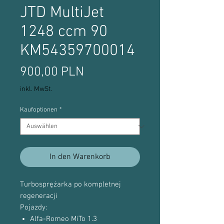
JTD MultiJet
1248 ccm 90
KM54359700014
Preis
900,00 PLN
inkl. MwSt.
Kaufoptionen
*
In den Warenkorb
Turbosprężarka po kompletnej
regeneracji
Pojazdy:
Alfa-Romeo MiTo 1.3