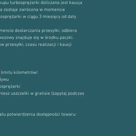
upu turbosprężarki doliczana jest kaucja
cja zostaje zwrócona w momencie
bosprężarki w ciągu 3 miesięcy od daty
encie dostarczania przesyłki, odbiera
ewozowy znajduje się w środku paczki.
 przesyłki, czasu realizacji i kaucji
limitu kilometrów!
ływu
osprężarki
sz uszczelki w gratisie (zapytaj podczas
celu potwierdzenia dostępności towaru: