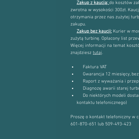
Zakup z kaucją:
do kosztów zak
zwrotna w wysokości 300zł. Kau
otrzymania przez nas zużytej tur
zakupu.
Zakup bez kaucji:
Kurier w mom
zużytą turbinę. Opłacony list prz
Więcej informacji na temat kosztów
znajdziesz
tutaj
.
Faktura VAT
Gwarancja 12 miesięcy, bez 
Raport z wyważania i przep
Diagnozę awarii starej turb
Do niektórych modeli dostanie
kontaktu telefonicznego)
Proszę o kontakt telefoniczny w 
601-870-651 lub 509-493-423