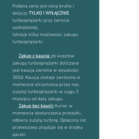
Podana cena jest ceną brutto i
dotyczy
TYLKO I WYŁĄCZNIE
turbosprężarki przy zwrocie
uszkodzonej.
Istnieje kilka możliwości zakupu
turbosprężarki:
Zakup z kaucją:
do kosztów
zakupu turbosprężarki doliczana
jest kaucja zwrotna w wysokości
300zł. Kaucja zostaje zwrócona w
momencie otrzymania przez nas
zużytej turbosprężarki w ciągu 3
miesięcy od daty zakupu.
Zakup bez kaucji:
Kurier w
momencie dostarczania przesyłki,
odbiera zużytą turbinę. Opłacony list
przewozowy znajduje się w środku
paczki.