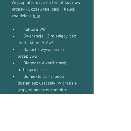
Więcej informacji na temat kosztów
przesyłki, czasu realizacji i kaucji
znajdziesz
tutaj
.
Faktura VAT
Gwarancja 12 miesięcy, bez
limitu kilometrów!
Raport z wyważania i
przepływu
Diagnozę awarii starej
turbosprężarki
Do niektórych modeli
dostaniesz uszczelki w gratisie
(zapytaj podczas kontaktu
telefonicznego)
Proszę o kontakt telefoniczny w celu
potwierdzenia dostępności towaru:
601-870-651 lub 509-493-423