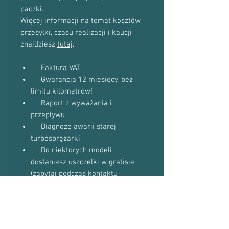
paczki.
Więcej informacji na temat kosztów
przesyłki, czasu realizacji i kaucji
znajdziesz
tutaj
.
Faktura VAT
Gwarancja 12 miesięcy, bez
limitu kilometrów!
Raport z wyważania i
przepływu
Diagnozę awarii starej
turbosprężarki
Do niektórych modeli
dostaniesz uszczelki w gratisie
(zapytaj podczas kontaktu
telefonicznego)
Proszę o kontakt telefoniczny w celu
potwierdzenia dostępności towaru: