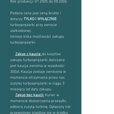
Rok produkcji: 01.2005 do 08.2006
Podana cena jest ceną brutto i
dotyczy
TYLKO I WYŁĄCZNIE
turbosprężarki przy zwrocie
uszkodzonej.
Istnieje kilka możliwości zakupu
turbosprężarki:
Zakup z kaucją:
do kosztów
zakupu turbosprężarki doliczana
jest kaucja zwrotna w wysokości
300zł. Kaucja zostaje zwrócona w
momencie otrzymania przez nas
zużytej turbosprężarki w ciągu 3
miesięcy od daty zakupu.
Zakup bez kaucji:
Kurier w
momencie dostarczania przesyłki,
odbiera zużytą turbinę. Opłacony list
przewozowy znajduje się w środku