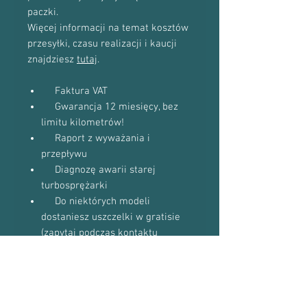
paczki.
Więcej informacji na temat kosztów
przesyłki, czasu realizacji i kaucji
znajdziesz
tutaj
.
Faktura VAT
Gwarancja 12 miesięcy, bez
limitu kilometrów!
Raport z wyważania i
przepływu
Diagnozę awarii starej
turbosprężarki
Do niektórych modeli
dostaniesz uszczelki w gratisie
(zapytaj podczas kontaktu
telefonicznego)
Proszę o kontakt telefoniczny w celu
potwierdzenia dostępności towaru: