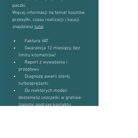
paczki.
Więcej informacji na temat kosztów
przesyłki, czasu realizacji i kaucji
znajdziesz
tutaj
.
Faktura VAT
Gwarancja 12 miesięcy, bez
limitu kilometrów!
Raport z wyważania i
przepływu
Diagnozę awarii starej
turbosprężarki
Do niektórych modeli
dostaniesz uszczelki w gratisie
(zapytaj podczas kontaktu
telefonicznego)
Proszę o kontakt telefoniczny w celu
potwierdzenia dostępności towaru: