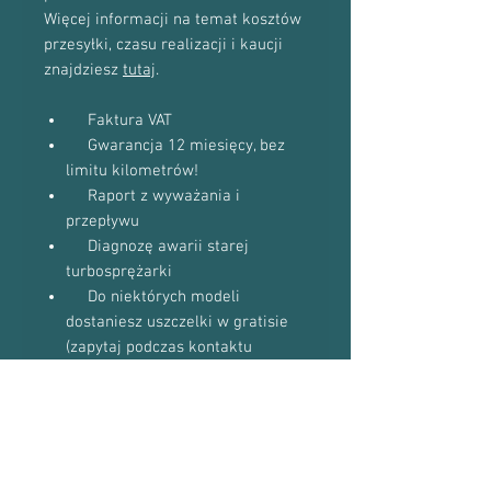
Więcej informacji na temat kosztów
przesyłki, czasu realizacji i kaucji
znajdziesz
tutaj
.
Faktura VAT
Gwarancja 12 miesięcy, bez
limitu kilometrów!
Raport z wyważania i
przepływu
Diagnozę awarii starej
turbosprężarki
Do niektórych modeli
dostaniesz uszczelki w gratisie
(zapytaj podczas kontaktu
telefonicznego)
Proszę o kontakt telefoniczny w celu
potwierdzenia dostępności towaru:
601-870-651 lub 509-493-423