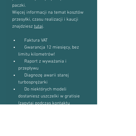
paczki.
Więcej informacji na temat kosztów
przesyłki, czasu realizacji i kaucji
znajdziesz
tutaj
.
Faktura VAT
Gwarancja 12 miesięcy, bez
limitu kilometrów!
Raport z wyważania i
przepływu
Diagnozę awarii starej
turbosprężarki
Do niektórych modeli
dostaniesz uszczelki w gratisie
(zapytaj podczas kontaktu
telefonicznego)
Proszę o kontakt telefoniczny w celu
potwierdzenia dostępności towaru: