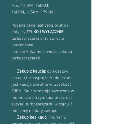
Moc: 140KM, 150KM,
160KM, 165KM, 179KM
Podana cena jest ceną brutto i
dotyczy
TYLKO I WYŁĄCZNIE
turbosprężarki przy zwrocie
uszkodzonej.
Istnieje kilka możliwości zakupu
turbosprężarki:
Zakup z kaucją:
do kosztów
zakupu turbosprężarki doliczana
jest kaucja zwrotna w wysokości
300zł. Kaucja zostaje zwrócona w
momencie otrzymania przez nas
zużytej turbosprężarki w ciągu 3
miesięcy od daty zakupu.
Zakup bez kaucji:
Kurier w
momencie dostarczania przesyłki,