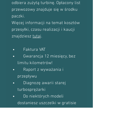
odbiera zużytą turbinę. Opłacony list
przewozowy znajduje się w środku
paczki.
Więcej informacji na temat kosztów
przesyłki, czasu realizacji i kaucji
znajdziesz
tutaj
.
Faktura VAT
Gwarancja 12 miesięcy, bez
limitu kilometrów!
Raport z wyważania i
przepływu
Diagnozę awarii starej
turbosprężarki
Do niektórych modeli
dostaniesz uszczelki w gratisie
(zapytaj podczas kontaktu
telefonicznego)
Proszę o kontakt telefoniczny w celu