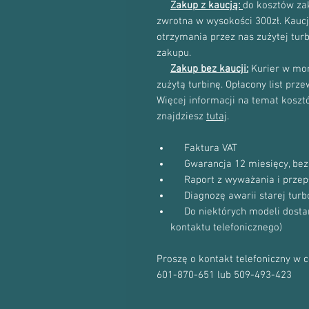
Zakup z kaucją:
do kosztów zak
zwrotna w wysokości 300zł. Kau
otrzymania przez nas zużytej tur
zakupu.
Zakup bez kaucji:
Kurier w mom
zużytą turbinę. Opłacony list prz
Więcej informacji na temat kosztów
znajdziesz
tutaj
.
Faktura VAT
Gwarancja 12 miesięcy, bez 
Raport z wyważania i przep
Diagnozę awarii starej turb
Do niektórych modeli dostanie
kontaktu telefonicznego)
Proszę o kontakt telefoniczny w 
601-870-651 lub 509-493-423