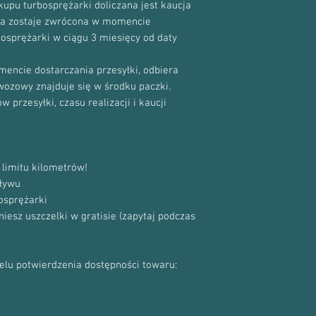
upu turbosprężarki doliczana jest kaucja
cja zostaje zwrócona w momencie
bosprężarki w ciągu 3 miesięcy od daty
encie dostarczania przesyłki, odbiera
ewozowy znajduje się w środku paczki.
 przesyłki, czasu realizacji i kaucji
limitu kilometrów!
ływu
osprężarki
sz uszczelki w gratisie (zapytaj podczas
celu potwierdzenia dostępności towaru: