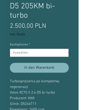
D5 205KM bi-
turbo
Preis
2.500,00 PLN
inkl. MwSt.
Kaufoptionen
*
In den Warenkorb
Turbosprężarka po kompletnej
regeneracji
Volvo XC70 II 2.4 D5 bi-turbo
Producent: KKK
Silnik: D5244T11
Pojemnosc: 2400 ccm