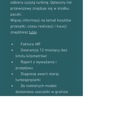
odbiera zużytą turbinę. Opłacony list
przewozowy znajduje się w środku
paczki.
Więcej informacji na temat kosztów
przesyłki, czasu realizacji i kaucji
znajdziesz
tutaj
.
Faktura VAT
Gwarancja 12 miesięcy, bez
limitu kilometrów!
Raport z wyważania i
przepływu
Diagnozę awarii starej
turbosprężarki
Do niektórych modeli
dostaniesz uszczelki w gratisie
(zapytaj podczas kontaktu
telefonicznego)
Proszę o kontakt telefoniczny w celu